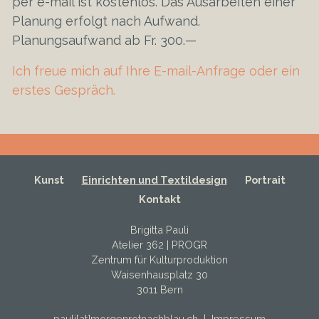
per e-mail ist kostenlos. Das Ausarbeiten einer
Planung erfolgt nach Aufwand.
Planungsaufwand ab Fr. 300.—
Ich freue mich auf Ihre E-mail-Anfrage oder ein
erstes Gespräch.
Kunst
Einrichten und Textildesign
Portrait
Kontakt
Brigitta Pauli
Atelier 362 | PROGR
Zentrum für Kulturproduktion
Waisenhausplatz 30
3011 Bern
pauli[at]morgenrotnachblau.ch
|
Impressum